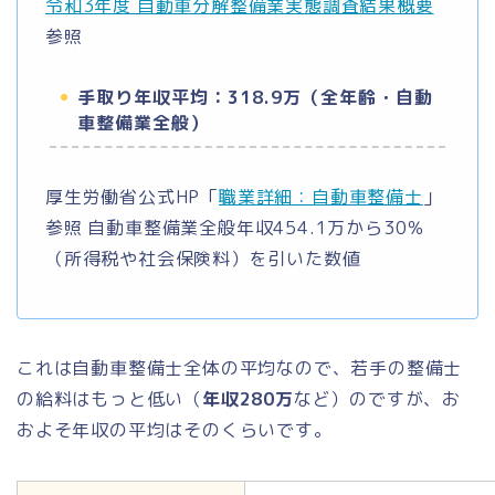
令和3年度 自動車分解整備業実態調査結果概要
参照
手取り年収平均：318.9万（全年齢・自動
車整備業全般）
厚生労働省公式HP「
職業詳細：自動車整備士
」
参照 自動車整備業全般年収454.1万から30％
（所得税や社会保険料）を引いた数値
これは自動車整備士全体の平均なので、若手の整備士
の給料はもっと低い
（
年収
280
万
など）のですが、お
およそ年収の平均はそのくらいです。