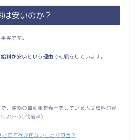
料は安いのか？
は事実です。
、
給料が安いという理由
で転職をしています。
ので、激務の自動車整備士をしている人は給料が安
に20～30代前半）
さと同年代が居ないことが原因？