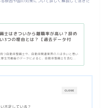
いる原因や国の対策について詳しく解説して活きた
備士はきついから離職率が高い？辞め
い3つの理由とは？【過去データ付
を持つ自動車整備士や、自動車関連業界の人は多いと思い
に厚生労働省のデータによると、自動車整備士を含む...
CLOSE
らい不足している？