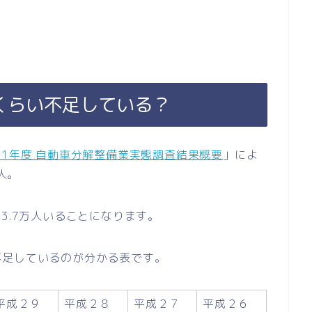
くらい不足している？
31年度 自動車分解整備業実態調査結果概要
」によ
人。
3.7万人いることになります。
不足しているのが分かる表です。
平成２９
平成２８
平成２７
平成２６