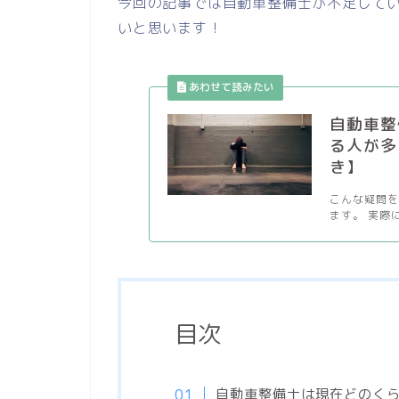
今回の記事では自動車整備士が不足して
いと思います！
自動車整
る人が多
き】
こんな疑問
ます。 実際
目次
自動車整備士は現在どのく